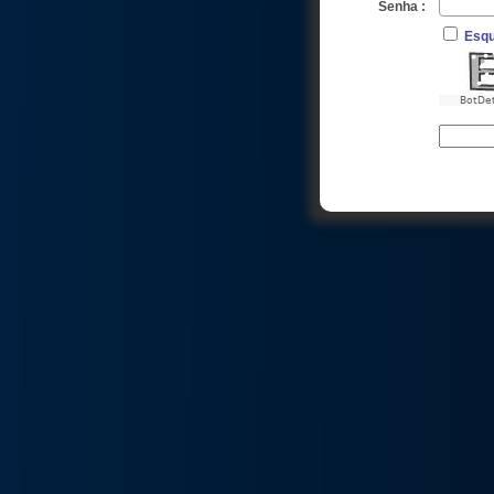
Senha :
Esqu
BotDe